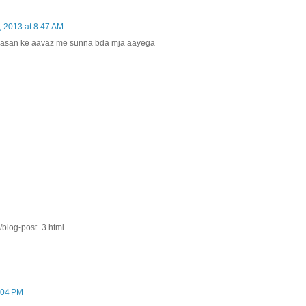
, 2013 at 8:47 AM
asan ke aavaz me sunna bda mja aayega
7/blog-post_3.html
1:04 PM