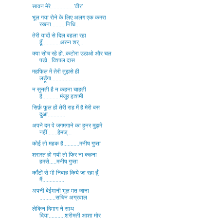
सावन मेरे................'वीर'
भूल गया रोने के लिए अलग एक कमरा
रखना..........निधि...
तेरी यादों से दिल बहला रहा
हूँ............अरुन शर्...
क्या सोच रहे हो..कटोरा उठाओ और चल
पड़ो...विशाल दास
महफिल में तेरी तुझसे ही
लड़ूँगा.......................
न सुनती है न कहना चाहती
है............मंजूर हाशमी
सिर्फ़ फूल हों तेरी राह में है मेरी बस
दुआ............
अपने दम पे जगमगाने का हुनर मुझमें
नहीं.......हेमज्...
कोई तो महक है...........मनीष गुप्ता
शरारत हो गयी तो फिर ना कहना
हमसे.....मनीष गुप्ता
काँटों से भी निबाह किये जा रहा हूँ
मैं...............
अपनी बेईमानी भूल मत जाना
...........सचिन अग्रवाल
लेकिन दिमाग ने साथ
दिया...........श्रीमती आशा मोर