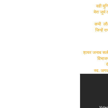
वही मुन्
मेरा जुर
कभी लौट 
जिन्हें 
श़ायर जनाब सली
विभाजन
य
स्व. जगजी