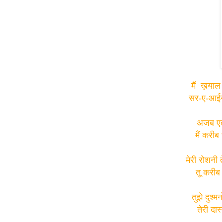
मैं ख़याल
सर-ए-आईना
अजब एतब
मैं करीब
मेरी रोशनी
तू करीब 
तुझे दुश्म
तेरी दा