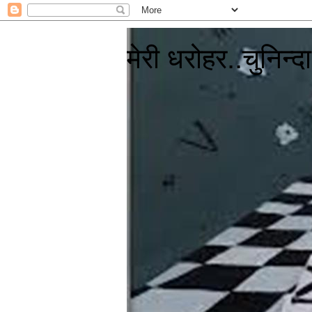
मेरी धरोहर..चुनिन्