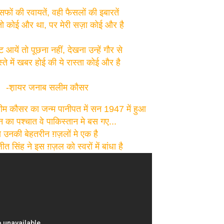
सिफों की रवायतें, वही फैसलों की इबारतें
्म तो कोई और था, पर मेरी सज़ा कोई और है
आयें तो पूछना नहीं, देखना उन्हें गौर से
रास्ते में खबर होई की ये रास्ता कोई और है
-
श़ायर जनाब सलीम कौसर
म कौसर का जन्म पानीपत में सन 1947 में हुआ
 का पश्चात वे पाकिस्तान मे बस गए...
े उनकी बेहतरीन ग़ज़लों मे एक है
त सिंह ने इस ग़ज़ल को स्वरों में बांधा है