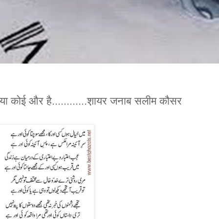
है या कोई और है............श़ायर जनाब सलीम कौसर