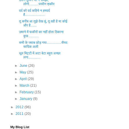
उसने दुश्मन भी न समझा,
लोगो...........परवीन श़कीर
दर्द को दर्द कहिये न हमदर्द
है.......................
तू करीब आ तुझे देख लूं, तू वही है या कोई
और है.......
ज़माने में फकीरों का नहीं होता ठिकाना
कुछ............
सभी के जवाब छोड़ गया.................सैयद
सादिक अली
धूल मिट्‍टी में अटा बेटा बहुत अच्छा
लगा..............
►
June
(26)
►
May
(25)
►
April
(29)
►
March
(21)
►
February
(15)
►
January
(9)
►
2012
(96)
►
2011
(20)
My Blog List