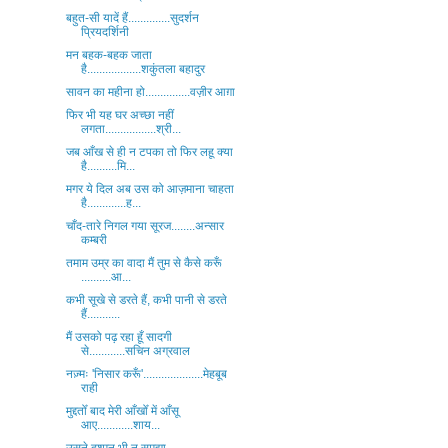
बहुत-सी यादें हैं..............सुदर्शन
प्रियदर्शिनी
मन बहक-बहक जाता
है..................शकुंतला बहादुर
सावन का महीना हो...............वज़ीर आग़ा
फिर भी यह घर अच्‍छा नहीं
लगता.................श्री...
जब आँख से ही न टपका तो फिर लहू क्या
है..........मि...
मगर ये दिल अब उस को आज़माना चाहता
है.............ह...
चाँद-तारे निगल गया सूरज........अन्सार
कम्बरी
तमाम उम्र का वादा मैं तुम से कैसे करूँ
..........आ...
कभी सूखे से डरते हैं, कभी पानी से डरते
हैं...........
मैं उसको पढ़ रहा हूँ सादगी
से............सचिन अग्रवाल
नज़्मः 'निसार करूँ'....................मेहबूब
राही
मुद्दतोँ बाद मेरी आँखोँ में आँसू
आए............शाय...