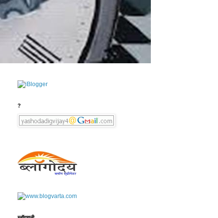
?
ब्लॉगावली